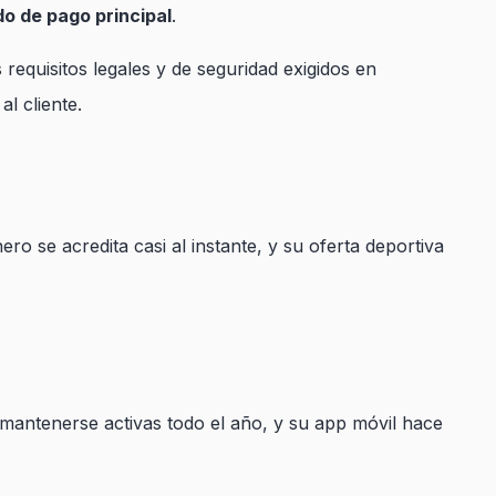
 de pago principal
.
requisitos legales y de seguridad exigidos en
l cliente.
 se acredita casi al instante, y su oferta deportiva
antenerse activas todo el año, y su app móvil hace