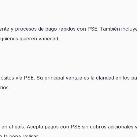
liente y procesos de pago rápidos con PSE. También incluye
uienes quieren variedad.
sitos vía PSE. Su principal ventaja es la claridad en los p
ios.
n el país. Acepta pagos con PSE sin cobros adicionales y 
la pena revisar.