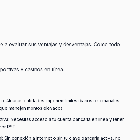
 a evaluar sus ventajas y desventajas. Como todo
ortivas y casinos en línea.
: Algunas entidades imponen límites diarios o semanales.
 que manejan montos elevados.
ctiva: Necesitas acceso a tu cuenta bancaria en línea y tener
por PSE.
 Sin conexión a internet o sin tu clave bancaria activa, no