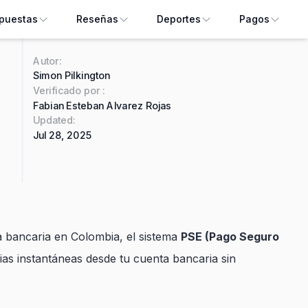
puestas
Reseñas
Deportes
Pagos
Autor
:
Simon Pilkington
Verificado por
:
Fabian Esteban Alvarez Rojas
Updated:
Jul 28, 2025
a bancaria en Colombia, el sistema
PSE (Pago Seguro
as instantáneas desde tu cuenta bancaria sin