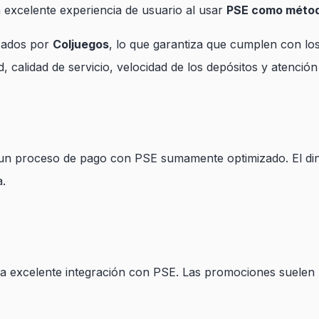
xcelente experiencia de usuario al usar
PSE como método
izados por
Coljuegos
, lo que garantiza que cumplen con los 
 calidad de servicio, velocidad de los depósitos y atención a
un proceso de pago con PSE sumamente optimizado. El dinero
a.
 excelente integración con PSE. Las promociones suelen m