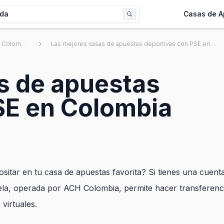
da
Casas de A
Los mejores métodos de pago para las casas de apuestas en Colombia en 2026
Las mejores casas de apuestas deportivas con PSE en Colombia
s de apuestas
SE en Colombia
sitar en tu casa de apuestas favorita? Si tienes una cuent
rela, operada por ACH Colombia, permite hacer transferenci
 virtuales.