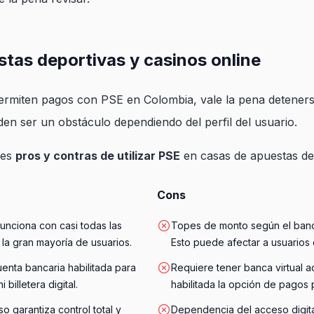
stas deportivas y casinos online
rmiten pagos con PSE en Colombia, vale la pena detenerse
en ser un obstáculo dependiendo del perfil del usuario.
les
pros y contras de utilizar PSE
en casas de apuestas dep
Cons
unciona con casi todas las
Topes de monto según el banco
 la gran mayoría de usuarios.
Esto puede afectar a usuarios
uenta bancaria habilitada para
Requiere tener banca virtual a
billetera digital.
habilitada la opción de pagos 
 garantiza control total y
Dependencia del acceso digital: